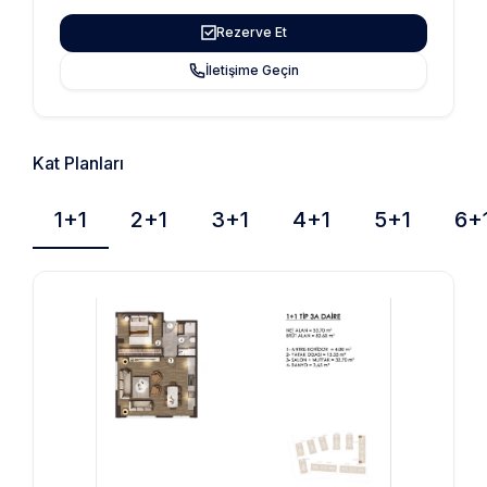
Rezerve Et
İletişime Geçin
Kat Planları
1+1
2+1
3+1
4+1
5+1
6+