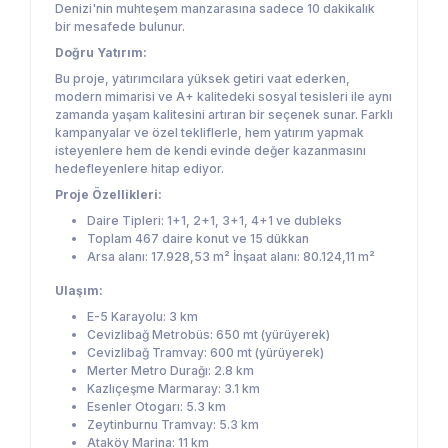
Denizi'nin muhteşem manzarasına sadece 10 dakikalık
bir mesafede bulunur.
Doğru Yatırım:
Bu proje, yatırımcılara yüksek getiri vaat ederken,
modern mimarisi ve A+ kalitedeki sosyal tesisleri ile aynı
zamanda yaşam kalitesini artıran bir seçenek sunar. Farklı
kampanyalar ve özel tekliflerle, hem yatırım yapmak
isteyenlere hem de kendi evinde değer kazanmasını
hedefleyenlere hitap ediyor.
Proje Özellikleri:
Daire Tipleri: 1+1, 2+1, 3+1, 4+1 ve dubleks
Toplam 467 daire konut ve 15 dükkan
Arsa alanı: 17.928,53 m² İnşaat alanı: 80.124,11 m²
Ulaşım:
E-5 Karayolu: 3 km
Cevizlibağ Metrobüs: 650 mt (yürüyerek)
Cevizlibağ Tramvay: 600 mt (yürüyerek)
Merter Metro Durağı: 2.8 km
Kazlıçeşme Marmaray: 3.1 km
Esenler Otogarı: 5.3 km
Zeytinburnu Tramvay: 5.3 km
Ataköy Marina: 11 km