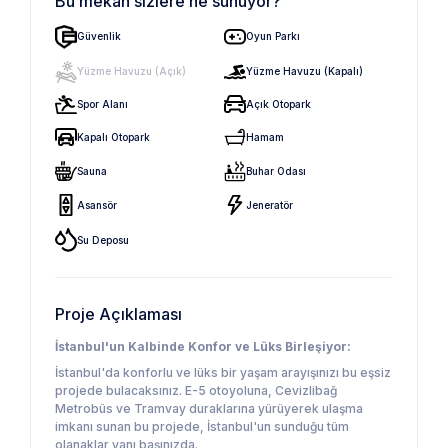
Bu mekan sizlere ne sunuyor?
Güvenlik
Oyun Parkı
Yüzme Havuzu (Açık)
Yüzme Havuzu (Kapalı)
Spor Alanı
Açık Otopark
Kapalı Otopark
Hamam
Sauna
Buhar Odası
Asansör
Jeneratör
Su Deposu
Proje Açıklaması
İstanbul'un Kalbinde Konfor ve Lüks Birleşiyor:
İstanbul'da konforlu ve lüks bir yaşam arayışınızı bu eşsiz
projede bulacaksınız. E-5 otoyoluna, Cevizlibağ
Metrobüs ve Tramvay duraklarına yürüyerek ulaşma
imkanı sunan bu projede, İstanbul'un sunduğu tüm
olanaklar yanı başınızda.