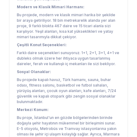
Modern ve Klasik Mimari Harmanı:
Bu projede, modern ve klasik mimari harika bir şekilde
bir araya getiriliyor. 18 bin metrekarelik alanda yer alan
proje, 9 farklı blokta 467 daire ve 15 ticari alanla sizi
karşılıyor. Yeşil alanları, kısa kat yükseklikleri ve yatay
mimari tasarımıyla dikkat çekiyor.
Çeşitli Konut Seçenekleri:
Farklı daire seçenekleri sunuyoruz. 1+1, 2+1, 3+1, 4+1 ve
dubleks olmak üzere her ihtiyaca uygun tasarlanmış
daireler, ferah ve kullanışlı iç mekanları ile sizi bekliyor.
Sosyal Olanaklar:
Bu projede kapalı havuz, Türk hamamı, sauna, buhar
odası, fitness salonu, basketbol ve futbol sahaları,
yürüyüş alanları, çocuk oyun alanları, kafe alanları, 7/24
güvenlik ve kapalı otopark gibi zengin sosyal olanaklar
bulunmaktadır.
Merkezi Konum:
Bu proje, İstanbul'un en gözde bölgelerinden birinde
doğayla şehir hayatının mükemmel bir birleşimini sunar.
E-5 otoyolu, Metrobüs ve Tramvay istasyonlarına yakın
olması ile şehir içi ulaşım kolaylığı sağlar. Ayrıca, Marmara