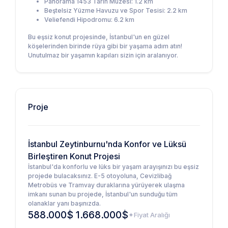
Panorama 1453 Tarih Müzesi: 1.2 km
Beştelsiz Yüzme Havuzu ve Spor Tesisi: 2.2 km
Veliefendi Hipodromu: 6.2 km
Bu eşsiz konut projesinde, İstanbul'un en güzel
köşelerinden birinde rüya gibi bir yaşama adım atın!
Unutulmaz bir yaşamın kapıları sizin için aralanıyor.
Proje
İstanbul Zeytinburnu'nda Konfor ve Lüksü
Birleştiren Konut Projesi
İstanbul'da konforlu ve lüks bir yaşam arayışınızı bu eşsiz
projede bulacaksınız. E-5 otoyoluna, Cevizlibağ
Metrobüs ve Tramvay duraklarına yürüyerek ulaşma
imkanı sunan bu projede, İstanbul'un sunduğu tüm
olanaklar yanı başınızda.
588.000$ 1.668.000$
Fiyat Aralığı