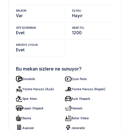
BALKON
EŞYALI
Var
Hayır
SITE İÇERISINDE
AIDAT (TL)
Evet
1200
KREDIYE UYGUN
Evet
Bu mekan sizlere ne sunuyor?
Güvenlik
Oyun Parkı
Yüzme Havuzu (Açık)
Yüzme Havuzu (Kapalı)
Spor Alanı
Açık Otopark
Kapalı Otopark
Hamam
Sauna
Buhar Odası
Asansör
Jeneratör