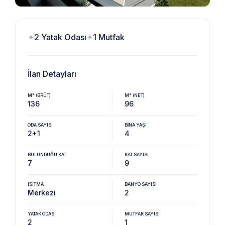
2 Yatak Odası
1 Mutfak
İlan Detayları
M² (BRÜT)
M² (NET)
136
96
ODA SAYISI
BINA YAŞI
2+1
4
BULUNDUĞU KAT
KAT SAYISI
7
9
ISITMA
BANYO SAYISI
Merkezi
2
YATAK ODASI
MUTFAK SAYISI
2
1