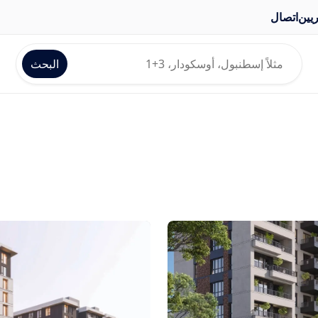
يين
اتصال
البحث