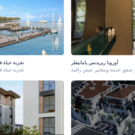
أوروبا ريزيدنس يامانيفلر
Coastal Heaven:
ر: شقق حديثة ومعايير عيش راقية
Coastal Heaven: