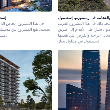
لفخامة في زيتينبورنو، إسطنبول
إسطن
د ذلك في هذا المشروع الفريد.
في هذا المشروع الخاص الذي
لى الأقدام إلى طريق E-5 السريع ومحطات مترو
الصحية. يقع المشروع بين مستشفى
ائل الراحة والفرص التي تقدمها
مساحتها عن 60,000 متر مربع، تفوق إجمالي المساحة الخضراء.
إسطنبول في متناول يديك.