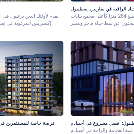
ة الراقية في ساريير، إسطنبول
مجمع البنايات الرائعة هذا الذي يلفت الانتباه بارتفاعه الذي يبلغ 284 مترًا كأعلى مجمع بنايات
نقدم لأولئك الذين يرغبون في 
إكسبريس المرغوبة في إسطن
سطنبول: أفضل مشروع في أجيبادم
فرصة خاصة للمستثمرين في 
قمة الفخامة والراحة في أجيبادم