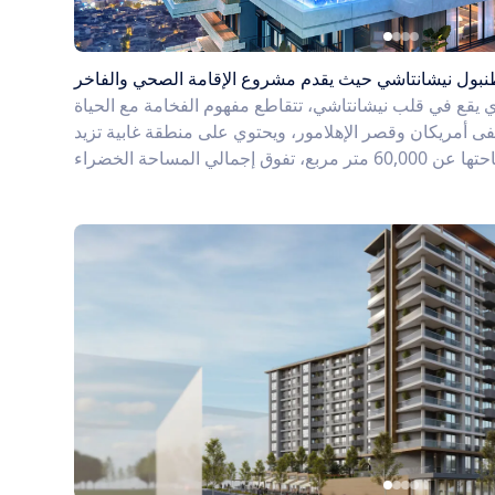
بول نيشانتاشي حيث يقدم مشروع الإقامة الصحي والفاخر
 يقع في قلب نيشانتاشي، تتقاطع مفهوم الفخامة مع الحياة
 أمريكان وقصر الإهلامور، ويحتوي على منطقة غابية تزيد