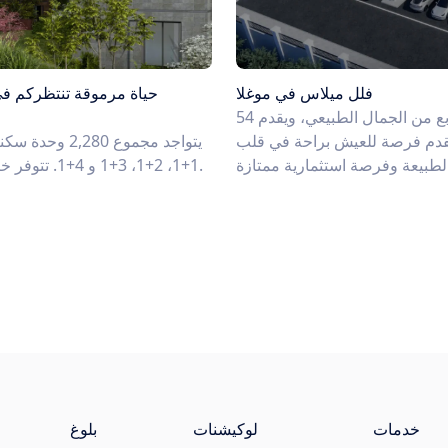
فلل ميلاس في موغلا
حياة مرموقة تنتظركم ف
مشروع فاخر يقع في ميلاس على مساحة 10.000 متر مربع من الجمال الطبيعي، ويقدم 54
يقدم فرصة للعيش براحة في قلب
يتواجد مجموع
1+1، 2+1، 3+1 و 4+1. تتوفر خيارات سكنية تناسب جميع أنواع الأسر والتفضيلات الشخصية.
خدمات
لوكيشنات
بلوغ