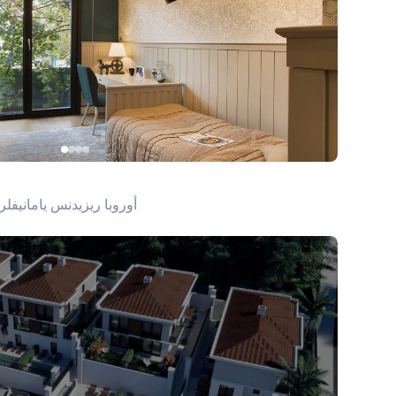
أوروبا ريزيدنس يامانيفل