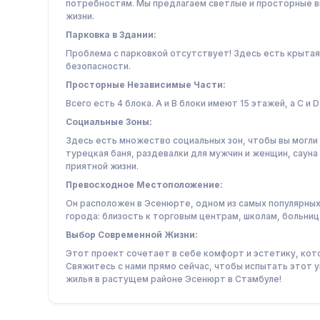
потребностям. Мы предлагаем светлые и просторные 
жизни.
Парковка в Здании:
Проблема с парковкой отсутствует! Здесь есть крытая 
безопасности.
Просторные Независимые Части:
Всего есть 4 блока. А и В блоки имеют 15 этажей, а С и 
Социальные Зоны:
Здесь есть множество социальных зон, чтобы вы могли
турецкая баня, раздевалки для мужчин и женщин, сауна
приятной жизни.
Превосходное Местоположение:
Он расположен в Эсенюрте, одном из самых популярных
города: близость к торговым центрам, школам, больн
Выбор Современной Жизни:
Этот проект сочетает в себе комфорт и эстетику, ко
Свяжитесь с нами прямо сейчас, чтобы испытать этот у
жилья в растущем районе Эсенюрт в Стамбуле!