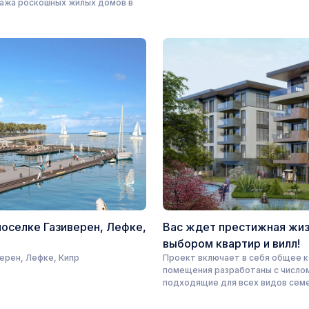
ажа роскошных жилых домов в
поселке Газиверен, Лефке,
Вас ждет престижная жи
выбором квартир и вилл!
верен, Лефке, Кипр
Проект включает в себя общее к
помещения разработаны с числом 
подходящие для всех видов семе