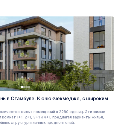
знь в Стамбуле, Кючюкчекмедже, с широким
оличество жилых помещений в 2280 единиц. Эти жилые
комнат 1+1, 2+1, 3+1 и 4+1, предлагая варианты жилья,
йных структур и личных предпочтений.