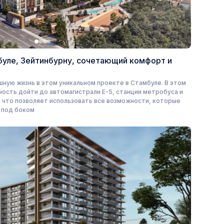
уле, Зейтинбурну, сочетающий комфорт и
ную жизнь в этом уникальном проекте в Стамбуле. В этом
сть дойти до автомагистрали E-5, станции метробуса и
, что позволяет использовать все возможности, которые
с под боком