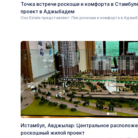
Точка встречи роскоши и комфорта в Стамбул
проект в Аджыбадем
Oxo Estate представляет: Пик роскоши и комфорта в Аджы
Истамбул, Авджылар: Центральное расположе
роскошный жилой проект