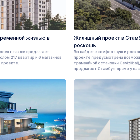
временной жизнью в
Жилищный проект в Стамб
роскошь
проект также предлагает
Вы найдете комфортную и роскош
лом 217 квартир и 6 магазинов.
проекте предусмотрена возможно
 проекте.
трамвайной остановки Cevizlibağ
предлагает Стамбул, прямо у ва