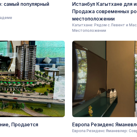
е: самый популярный
Истанбул Кагытхане для 
Продажа современных ро
бадеме
местоположении
Кагытхане: Рядом с Левент и Ма
Местоположении
ние, Продается
Европа Резиденс Яманевл
Европа Резиденс Яманевлер: Со