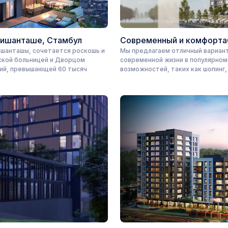
Нишанташе, Стамбул
Современный и комфортаб
ишанташы, сочетается роскошь и
Мы предлагаем отличный вариант
ской больницей и Дворцом
современной жизни в популярном
ий, превышающей 60 тысяч
возможностей, таких как шопинг,