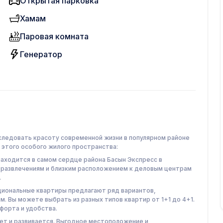
Открытая парковка
Хамам
Паровая комната
Генератор
следовать красоту современной жизни в популярном районе
 этого особого жилого пространства:
ходится в самом сердце района Басын Экспресс в
, развлечениям и близким расположением к деловым центрам
.
циональные квартиры предлагают ряд вариантов,
. Вы можете выбрать из разных типов квартир от 1+1 до 4+1.
форта и удобства.
т и развивается. Выгодное местоположение и