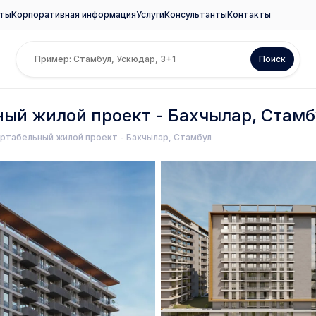
ты
Корпоративная информация
Услуги
Консультанты
Контакты
Поиск
ый жилой проект - Бахчылар, Стамб
ртабельный жилой проект - Бахчылар, Стамбул