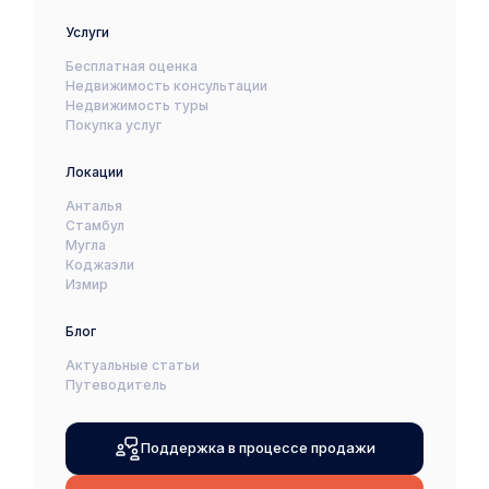
Услуги
Бесплатная оценка
Недвижимость консультации
Недвижимость туры
Покупка услуг
Локации
Анталья
Стамбул
Мугла
Коджаэли
Измир
Блог
Актуальные статьи
Путеводитель
Поддержка в процессе продажи