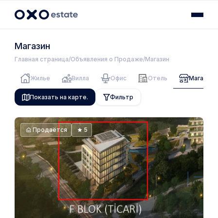
Магазин
Главная страница
Объявления о Продаже
Магазин
Жилье
Вилла
Офис
Отель
Магазин
Показать на карте.
Фильтр
Продаётся
5