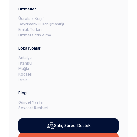
Hizmetler
Ücretsiz Keşif
Gayrimankul Danışmanlığı
Emlak Turları
Hizmet Satın Alma
Lokasyonlar
Antalya
İstanbul
Muğla
Kocaeli
İzmir
Blog
Güncel Yazılar
Seyahat Rehberi
Satış Süreci Destek