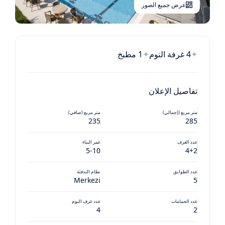
عرض جميع الصور
4 غرفة النوم
1 مطبخ
تفاصيل الإعلان
متر مربع (إجمالي)
متر مربع (صافي)
235
285
عدد الغرف
عمر البناء
5-10
4+2
عدد الطوابق
نظام التدفئة
Merkezi
5
عدد الحمامات
عدد غرف النوم
4
2