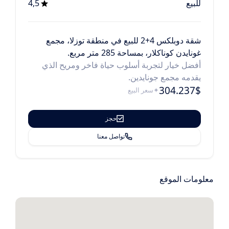
للبيع
4,5
شقة دوبلكس 4+2 للبيع في منطقة توزلا، مجمع
غونايدن كوناكلار، بمساحة 285 متر مربع.
أفضل خيار لتجربة أسلوب حياة فاخر ومريح الذي
يقدمه مجمع جونايدين.
304.237$
سعر البيع
حجز
تواصل معنا
معلومات الموقع