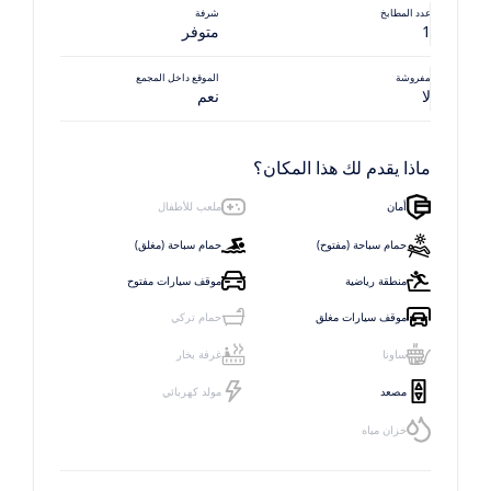
عدد المطابخ
شرفة
1
متوفر
مفروشة
الموقع داخل المجمع
لا
نعم
ماذا يقدم لك هذا المكان؟
أمان
ملعب للأطفال
حمام سباحة (مفتوح)
حمام سباحة (مغلق)
منطقة رياضية
موقف سيارات مفتوح
موقف سيارات مغلق
حمام تركي
ساونا
غرفة بخار
مصعد
مولد كهربائي
خزان مياه